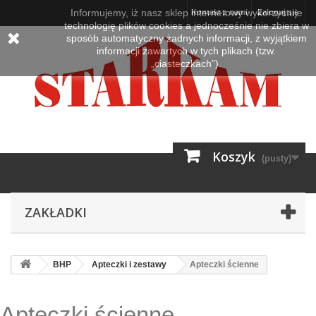
Informujemy, iż nasz sklep internetowy wykorzystuje
Kontakt z nami
Zaloguj się
technologię plików cookies a jednocześnie nie zbiera w
sposób automatyczny żadnych informacji, z wyjątkiem
informacji zawartych w tych plikach (tzw.
„ciasteczkach”).
Koszyk
(pusty)
ZAKŁADKI
BHP
Apteczki i zestawy
Apteczki ścienne
Apteczki ścienne