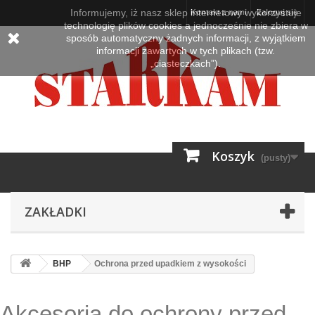
Informujemy, iż nasz sklep internetowy wykorzystuje
Kontakt z nami
Zaloguj się
technologię plików cookies a jednocześnie nie zbiera w
sposób automatyczny żadnych informacji, z wyjątkiem
informacji zawartych w tych plikach (tzw.
„ciasteczkach”).
Koszyk
(pusty)
ZAKŁADKI
BHP
Ochrona przed upadkiem z wysokości
Akcesoria do ochrony przed