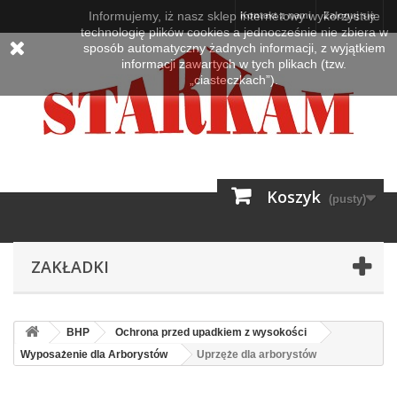
Informujemy, iż nasz sklep internetowy wykorzystuje
Kontakt z nami
Zaloguj się
technologię plików cookies a jednocześnie nie zbiera w
sposób automatyczny żadnych informacji, z wyjątkiem
informacji zawartych w tych plikach (tzw.
„ciasteczkach”).
Koszyk
(pusty)
ZAKŁADKI
BHP
Ochrona przed upadkiem z wysokości
Wyposażenie dla Arborystów
Uprzęże dla arborystów