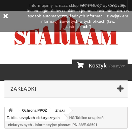
Informujemy, iż nasz sklep internetowy wykorzystuje
Kontakt z nami
Zaloguj się
technologię plików cookies a jednocześnie nie zbiera w
sposób automatyczny żadnych informacji, z wyjątkiem
informacji zawartych w tych plikach (tzw.
„ciasteczkach”).
Koszyk
(pusty)
ZAKŁADKI
Ochrona PPOŻ
Znaki
Tablice urządzeń elektrycznych
HG Tablice urządzeń
elektrycznych - informacyjne pionowe PN-88/E-08501