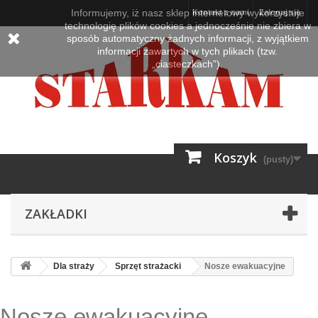
Informujemy, iż nasz sklep internetowy wykorzystuje
Kontakt z nami
Zaloguj się
technologię plików cookies a jednocześnie nie zbiera w
sposób automatyczny żadnych informacji, z wyjątkiem
informacji zawartych w tych plikach (tzw.
„ciasteczkach”).
Koszyk
(pusty)
ZAKŁADKI
Dla straży
Sprzęt strażacki
Nosze ewakuacyjne
Nosze ewakuacyjne